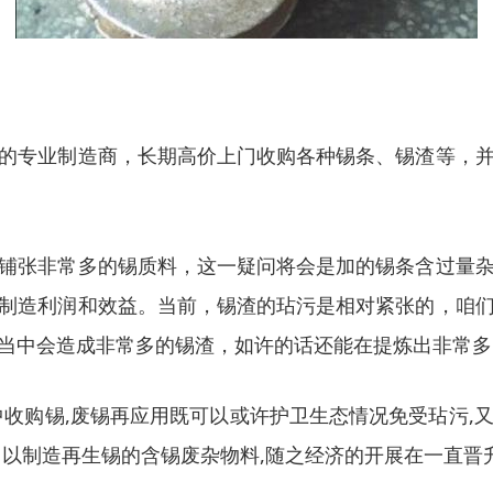
的专业制造商，长期高价上门收购各种锡条、锡渣等，
铺张非常多的锡质料，这一疑问将会是加的锡条含过量
制造利润和效益。当前，锡渣的玷污是相对紧张的，咱
当中会造成非常多的锡渣，如许的话还能在提炼出非常多
中收购锡,废锡再应用既可以或许护卫生态情况免受玷污,
用以制造再生锡的含锡废杂物料,随之经济的开展在一直晋