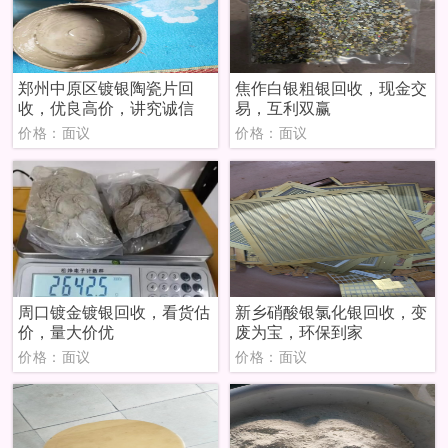
郑州中原区镀银陶瓷片回
焦作白银粗银回收，现金交
收，优良高价，讲究诚信
易，互利双赢
价格：面议
价格：面议
周口镀金镀银回收，看货估
新乡硝酸银氯化银回收，变
价，量大价优
废为宝，环保到家
价格：面议
价格：面议