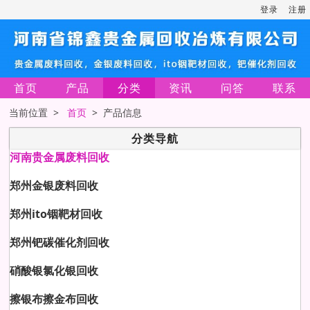
登录
注册
首页
产品
分类
资讯
问答
联系
当前位置 >
首页
> 产品信息
分类导航
河南贵金属废料回收
郑州金银废料回收
郑州ito铟靶材回收
郑州钯碳催化剂回收
硝酸银氯化银回收
擦银布擦金布回收